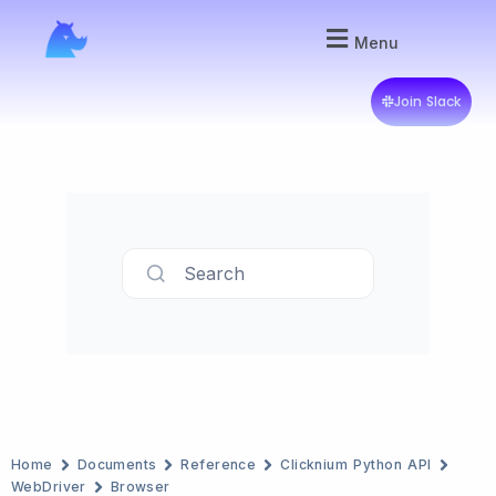
Menu
Join Slack
Search
Home
Documents
Reference
Clicknium Python API
WebDriver
Browser